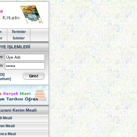
m
Terimler
er
İsimler
ÜYE İŞLEMLERİ
e:
la:
Ol]
uttum]
urani Kerim Meali
i Meali
net Meali
nca Meal