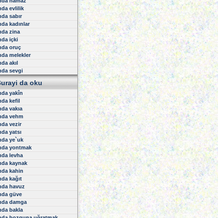
nda namaz
uminun Suresi
da evlilik
ur Suresi
urkan Suresi
da sabır
uara Suresi
da kadınlar
eml Suresi
nda zina
asas Suresi
da içki
nkebut Suresi
nda oruç
um Suresi
da melekler
okman Suresi
da akıl
ecde Suresi
hzab Suresi
nda sevgi
ebe Suresi
urayi da oku
tir Suresi
sin Suresi
nda yakîn
ffat Suresi
da kefil
ad Suresi
da vakıa
ümer Suresi
nda vehm
umin Suresi
da vezir
ssilet Suresi
ura Suresi
da yatsı
hruf Suresi
nda ye`uk
uhan Suresi
nda yontmak
asiye Suresi
nda levha
kaf Suresi
nda kaynak
Muhammed Suresi
nda kahin
tih Suresi
da kağıt
ucurat Suresi
f Suresi
nda havuz
riyat Suresi
nda güve
r Suresi
nda damga
ecm Suresi
nda bakla
amer Suresi
nda bozguna uğratmak