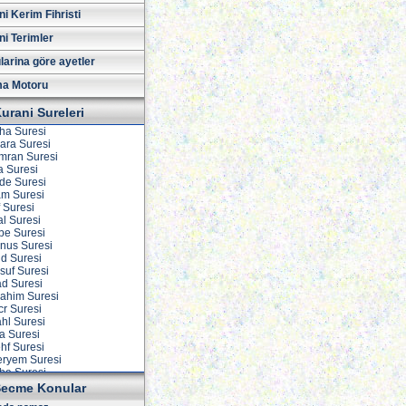
i Kerim Fihristi
ni Terimler
larina göre ayetler
a Motoru
urani Sureleri
iha Suresi
kara Suresi
 İmran Suresi
a Suresi
ide Suresi
am Suresi
f Suresi
al Suresi
vbe Suresi
unus Suresi
ud Suresi
suf Suresi
ad Suresi
rahim Suresi
cr Suresi
ahl Suresi
ra Suresi
ehf Suresi
eryem Suresi
aha Suresi
nbiya Suresi
ecme Konular
acc Suresi