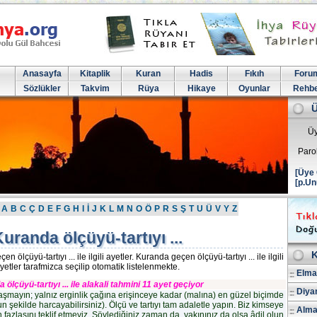
Anasayfa
Kitaplik
Kuran
Hadis
Fıkıh
Foru
Sözlükler
Takvim
Rüya
Hikaye
Oyunlar
Rehb
Üy
Paro
[Üye 
[p.Un
A
B
C
Ç
D
E
F
G
H
I
İ
J
K
L
M
N
O
Ö
P
R
S
Ş
T
U
Ü
V
Y
Z
uranda ölçüyü-tartıyı ...
K
ölçüyü-tartıyı ... ile ilgili ayetler. Kuranda geçen ölçüyü-tartıyı ... ile ilgili
yetler tarafmizca seçilip otomatik listelenmekte.
Elmal
 ölçüyü-tartıyı ... ile alakali tahmini 11 ayet geçiyor
Diya
aşmayın; yalnız erginlik çağına erişinceye kadar (malına) en güzel biçimde
un şekilde harcayabilirsiniz). Ölçü ve tartıyı tam adaletle yapın. Biz kimseye
Alma
fazlasını teklif etmeyiz. Söylediğiniz zaman da, yakınınız da olsa âdil olun