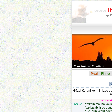
Meal
Fihrist
K
Güzel Kurani kerimimizde geçen 
a
Kuranda
6:152
-
Yetimin malına yakl
(yaklaşabilir ve uyg
gücünün yettiğinden 