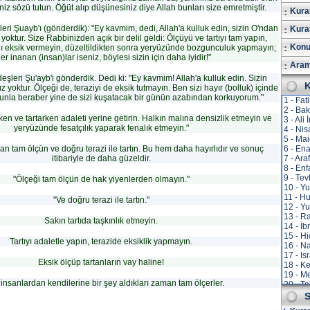
iniz sözü tutun. Öğüt alıp düşünesiniz diye Allah bunları size emretmiştir.
Kuran
ri Şuayb'ı (gönderdik): "Ey kavmim, dedi, Allah'a kulluk edin, sizin O'ndan
Kura
 yoktur. Size Rabbinizden açık bir delil geldi: Ölçüyü ve tartıyı tam yapın,
Konu
nı eksik vermeyin, düzeltildikten sonra yeryüzünde bozgunculuk yapmayın;
er inanan (insan)lar iseniz, böylesi sizin için daha iyidir!"
Aram
şleri Şu'ayb'i gönderdik. Dedi ki: "Ey kavmim! Allah'a kulluk edin. Sizin
K
 yoktur. Ölçeği de, teraziyi de eksik tutmayın. Ben sizi hayır (bolluk) içinde
nla beraber yine de sizi kuşatacak bir günün azabından korkuyorum."
1 - Fat
2 - Ba
en ve tartarken adaleti yerine getirin. Halkın malına densizlik etmeyin ve
3 - Ali
yeryüzünde fesatçılık yaparak fenalık etmeyin."
4 - Nis
5 - Ma
 tam ölçün ve doğru terazi ile tartın. Bu hem daha hayırlıdır ve sonuç
6 - En
itibariyle de daha güzeldir.
7 - Ara
8 - Enf
9 - Te
"Ölçeği tam ölçün de hak yiyenlerden olmayın."
10 - Y
11 - H
"Ve doğru terazi ile tartın."
12 - Yu
13 - R
Sakın tartıda taşkınlık etmeyin.
14 - İb
15 - Hi
Tartıyı adaletle yapın, terazide eksiklik yapmayın.
16 - N
17 - Is
Eksik ölçüp tartanların vay haline!
18 - K
19 - M
insanlardan kendilerine bir şey aldıkları zaman tam ölçerler.
20 - T
21 - E
S
22 - H