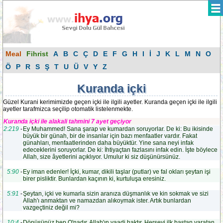
Meal
Fihrist
A
B
C
Ç
D
E
F
G
H
I
İ
J
K
L
M
N
O
Ö
P
R
S
Ş
T
U
Ü
V
Y
Z
Kuranda içki
Güzel Kurani kerimimizde geçen içki ile ilgili ayetler. Kuranda geçen içki ile ilgili
ayetler tarafmizca seçilip otomatik listelenmekte.
Kuranda içki ile alakali tahmini 7 ayet geçiyor
2:219
-
Ey Muhammed! Sana şarap ve kumardan soruyorlar. De ki: Bu ikisinde
büyük bir günah, bir de insanlar için bazı menfaatler vardır. Fakat
günahları, menfaatlerinden daha büyüktür. Yine sana neyi infak
edeceklerini soruyorlar. De ki: İhtiyaçtan fazlasını infak edin. İşte böylece
Allah, size âyetlerini açıklıyor. Umulur ki siz düşünürsünüz.
5:90
-
Ey iman edenler! İçki, kumar, dikili taşlar (putlar) ve fal okları şeytan işi
birer pisliktir. Bunlardan kaçının ki, kurtuluşa eresiniz.
5:91
-
Şeytan, içki ve kumarla sizin aranıza düşmanlık ve kin sokmak ve sizi
Allah'ı anmaktan ve namazdan alıkoymak ister. Artık bunlardan
vazgeçtiniz değil mi?
10:4
-
Dönüşünüz hep O'nadır. Allah'ın vaadi haktır. Herşeyi ilk baştan yaratan