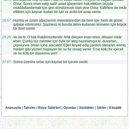
O'dur. Sonra iman edip salih amel işleyenleri hak ettikleri ölçüde
mükâfatlandırmak için geri döndürecek olan yine O'dur. Kâfirlere de inkâr
ettikleri için kaynar sudan bir içki ve acıklı bir azap vardır.
16:67
-
Hurma ve üzüm ağaçlarının meyvalarından da hem içki, hem de güzel
gıdalar edinirsiniz. Şüphesiz ki bunda aklını kullanan kimseler için büyük
bir ibret vardır.
18:29
-
Ve de ki: O hak Rabbimizdendir. Artık dileyen iman etsin, dileyen inkâr
etsin. Çünkü biz zalimler için öyle bir ateş hazırlamışız ki, duvarları,
çepeçevre onları içine alacaktır. Eğer feryad edip yardım isteseler, erimiş
maden gibi yüzleri haşlayan bir su ile cevap verilir. O ne kötü bir içecek
ve ne kötü bir dayanma yeri!
37:67
-
Sonra üzerine onlar için kaynar bir içecek vardır.
Anasayfa
|
Takvim
|
Rüya Tabirleri
|
Oyunlar
|
Sözlükler
|
Şiirler
|
Kitaplık