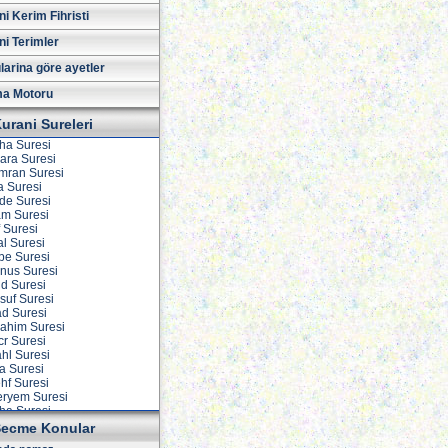
i Kerim Fihristi
ni Terimler
larina göre ayetler
a Motoru
urani Sureleri
iha Suresi
kara Suresi
 İmran Suresi
a Suresi
ide Suresi
am Suresi
f Suresi
al Suresi
vbe Suresi
unus Suresi
ud Suresi
suf Suresi
ad Suresi
rahim Suresi
cr Suresi
ahl Suresi
ra Suresi
ehf Suresi
eryem Suresi
aha Suresi
nbiya Suresi
ecme Konular
acc Suresi