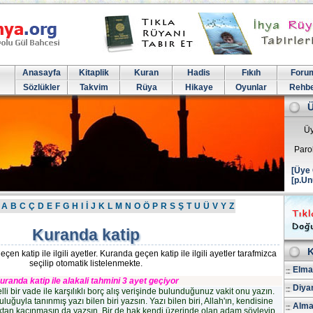
Anasayfa
Kitaplik
Kuran
Hadis
Fıkıh
Foru
Sözlükler
Takvim
Rüya
Hikaye
Oyunlar
Rehb
Üy
Paro
[Üye 
[p.Un
A
B
C
Ç
D
E
F
G
H
I
İ
J
K
L
M
N
O
Ö
P
R
S
Ş
T
U
Ü
V
Y
Z
Kuranda katip
K
n katip ile ilgili ayetler. Kuranda geçen katip ile ilgili ayetler tarafmizca
seçilip otomatik listelenmekte.
Elmal
uranda katip ile alakali tahmini 3 ayet geçiyor
Diya
li bir vade ile karşılıklı borç alış verişinde bulunduğunuz vakit onu yazın.
ğuyla tanınmış yazı bilen biri yazsın. Yazı bilen biri, Allah'ın, kendisine
Alma
aktan kaçınmasın da yazsın. Bir de hak kendi üzerinde olan adam söyleyip