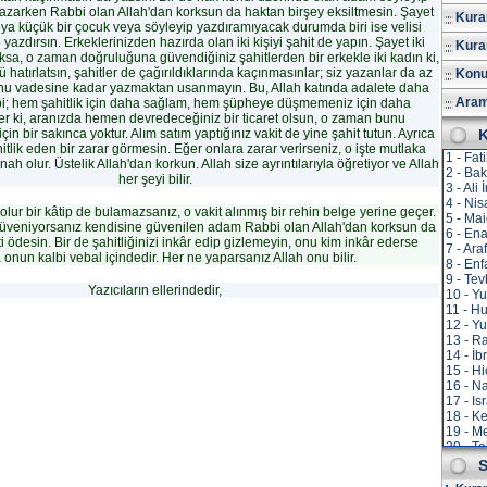
 yazarken Rabbi olan Allah'dan korksun da haktan birşey eksiltmesin. Şayet
Kuran
eya küçük bir çocuk veya söyleyip yazdıramıyacak durumda biri ise velisi
azdırsın. Erkeklerinizden hazırda olan iki kişiyi şahit de yapın. Şayet iki
Kura
ksa, o zaman doğruluğuna güvendiğiniz şahitlerden bir erkekle iki kadın ki,
ü hatırlatsın, şahitler de çağırıldıklarında kaçınmasınlar; siz yazanlar da az
Konu
nu vadesine kadar yazmaktan usanmayın. Bu, Allah katında adalete daha
Aram
i; hem şahitlik için daha sağlam, hem şüpheye düşmemeniz için daha
ğer ki, aranızda hemen devredeceğiniz bir ticaret olsun, o zaman bunu
n bir sakınca yoktur. Alım satım yaptığınız vakit de yine şahit tutun. Ayrıca
K
tlik eden bir zarar görmesin. Eğer onlara zarar verirseniz, o işte mutlaka
1 - Fat
ah olur. Üstelik Allah'dan korkun. Allah size ayrıntılarıyla öğretiyor ve Allah
2 - Ba
her şeyi bilir.
3 - Ali
4 - Nis
olur bir kâtip de bulamazsanız, o vakit alınmış bir rehin belge yerine geçer.
5 - Ma
 güveniyorsanız kendisine güvenilen adam Rabbi olan Allah'dan korksun da
6 - En
 ödesin. Bir de şahitliğinizi inkâr edip gizlemeyin, onu kim inkâr ederse
7 - Ara
onun kalbi vebal içindedir. Her ne yaparsanız Allah onu bilir.
8 - Enf
9 - Te
Yazıcıların ellerindedir,
10 - Y
11 - H
12 - Yu
13 - R
14 - İb
15 - Hi
16 - N
17 - Is
18 - K
19 - M
20 - T
21 - E
S
22 - H