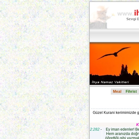
Meal
Fihrist
Güzel Kurani kerimimizde geçe
K
2:282
-
Ey iman edenler! Bel
Hem aranızda doğrulu
öğrettiği gibi yazm