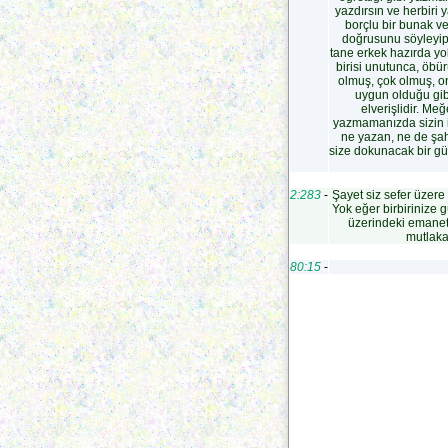
yazdırsın ve herbiri
borçlu bir bunak v
doğrusunu söyleyip y
tane erkek hazırda yo
birisi unutunca, öbür
olmuş, çok olmuş, o
uygun olduğu gib
elverişlidir. Me
yazmamanızda sizin içi
ne yazan, ne de şahi
size dokunacak bir gün
2:283
-
Şayet siz sefer üzere 
Yok eğer birbirinize
üzerindeki emaneti
mutlaka 
80:15
-