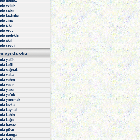
nda namaz
uminun Suresi
da evlilik
ur Suresi
urkan Suresi
da sabır
uara Suresi
da kadınlar
eml Suresi
nda zina
asas Suresi
da içki
nkebut Suresi
nda oruç
um Suresi
da melekler
okman Suresi
da akıl
ecde Suresi
hzab Suresi
nda sevgi
ebe Suresi
urayi da oku
tir Suresi
sin Suresi
nda yakîn
ffat Suresi
da kefil
ad Suresi
nda sağnak
ümer Suresi
da vakıa
umin Suresi
nda vehm
ssilet Suresi
ura Suresi
da vezir
hruf Suresi
da yatsı
uhan Suresi
nda ye`uk
asiye Suresi
nda yontmak
kaf Suresi
nda levha
Muhammed Suresi
nda kaynak
tih Suresi
nda kahin
ucurat Suresi
f Suresi
da kağıt
riyat Suresi
nda havuz
r Suresi
nda güve
ecm Suresi
nda damga
amer Suresi
nda bakla