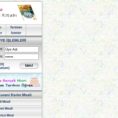
m
Terimler
er
İsimler
ÜYE İŞLEMLERİ
e:
la:
Ol]
uttum]
urani Kerim Meali
i Meali
net Meali
nca Meal