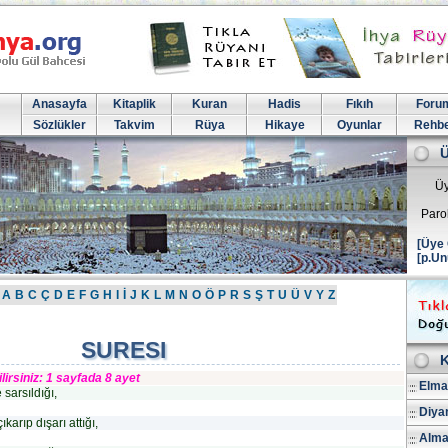
Anasayfa
Kitaplik
Kuran
Hadis
Fıkıh
Foru
Sözlükler
Takvim
Rüya
Hikaye
Oyunlar
Rehb
Üy
Paro
[Üye 
[p.Un
A
B
C
Ç
D
E
F
G
H
I
İ
J
K
L
M
N
O
Ö
P
R
S
Ş
T
U
Ü
V
Y
Z
SURESI
K
irsiniz: 1 sayfada 8 ayet
Elmal
 sarsıldığı,
Diya
çıkarıp dışarı attığı,
Alma