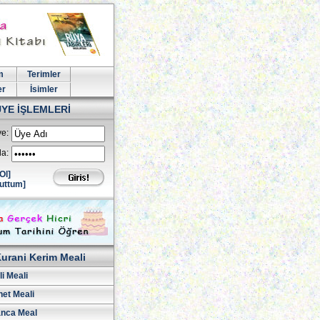
m
Terimler
er
İsimler
ÜYE İŞLEMLERİ
e:
la:
Ol]
uttum]
urani Kerim Meali
i Meali
net Meali
nca Meal