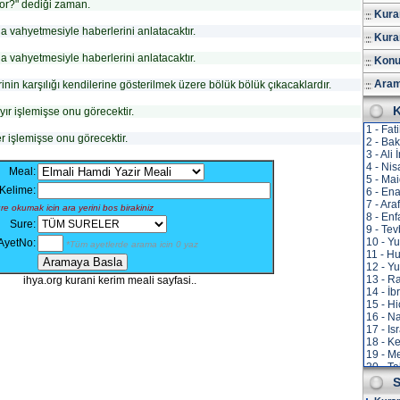
or?" dediği zaman.
Kuran
a vahyetmesiyle haberlerini anlatacaktır.
Kura
a vahyetmesiyle haberlerini anlatacaktır.
Konu
Aram
inin karşılığı kendilerine gösterilmek üzere bölük bölük çıkacaklardır.
K
ır işlemişse onu görecektir.
1 - Fat
r işlemişse onu görecektir.
2 - Ba
3 - Ali
4 - Nis
Meal:
5 - Ma
Kelime:
6 - En
7 - Ara
e okumak icin ara yerini bos birakiniz
8 - Enf
Sure:
9 - Te
10 - Y
AyetNo:
*Tüm ayetlerde arama icin 0 yaz
11 - H
12 - Yu
13 - R
ihya.org kurani kerim meali sayfasi..
14 - İb
15 - Hi
16 - N
17 - Is
18 - K
19 - M
20 - T
21 - E
S
22 - H