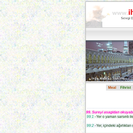
Meal
Fihrist
99. Sureyi asagidan okuyabil
99:1
-
Yer o yaman sarsıntı ile
99:2
-
Yer, içindeki ağırlıkları 