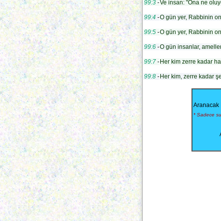
99:3
-
Ve insan: "Ona ne oluy
99:4
-
O gün yer, Rabbinin on
99:5
-
O gün yer, Rabbinin on
99:6
-
O gün insanlar, ameller
99:7
-
Her kim zerre kadar hay
99:8
-
Her kim, zerre kadar şe
Aranacak 
* Sadece sur