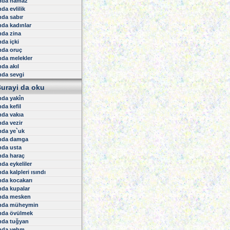
nda namaz
uminun Suresi
da evlilik
ur Suresi
urkan Suresi
da sabır
uara Suresi
da kadınlar
eml Suresi
nda zina
asas Suresi
da içki
nkebut Suresi
nda oruç
um Suresi
da melekler
okman Suresi
da akıl
ecde Suresi
hzab Suresi
nda sevgi
ebe Suresi
urayi da oku
tir Suresi
sin Suresi
nda yakîn
ffat Suresi
da kefil
ad Suresi
da vakıa
ümer Suresi
da vezir
umin Suresi
nda ye`uk
ssilet Suresi
ura Suresi
nda damga
hruf Suresi
nda usta
uhan Suresi
nda haraç
asiye Suresi
da eykeliler
kaf Suresi
da kalpleri ısındı
Muhammed Suresi
da kocakarı
tih Suresi
da kupalar
ucurat Suresi
f Suresi
nda mesken
riyat Suresi
nda müheymin
r Suresi
nda övülmek
ecm Suresi
nda tuğyan
amer Suresi
nda vehm