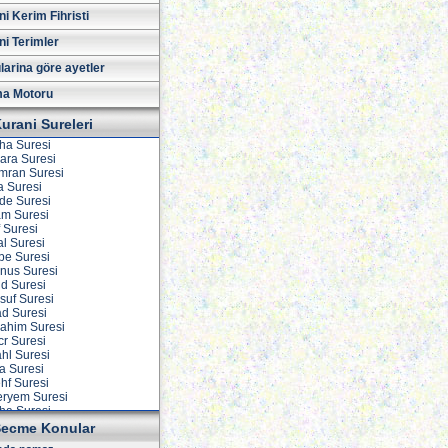
i Kerim Fihristi
ni Terimler
larina göre ayetler
a Motoru
urani Sureleri
iha Suresi
kara Suresi
 İmran Suresi
a Suresi
ide Suresi
am Suresi
f Suresi
al Suresi
vbe Suresi
unus Suresi
ud Suresi
suf Suresi
ad Suresi
rahim Suresi
cr Suresi
ahl Suresi
ra Suresi
ehf Suresi
eryem Suresi
aha Suresi
nbiya Suresi
ecme Konular
acc Suresi