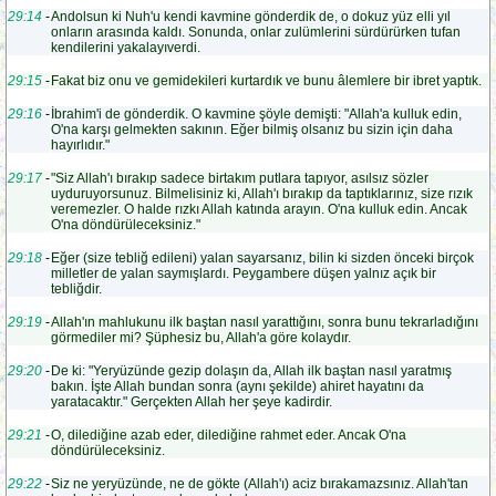
29:14
-
Andolsun ki Nuh'u kendi kavmine gönderdik de, o dokuz yüz elli yıl
onların arasında kaldı. Sonunda, onlar zulümlerini sürdürürken tufan
kendilerini yakalayıverdi.
29:15
-
Fakat biz onu ve gemidekileri kurtardık ve bunu âlemlere bir ibret yaptık.
29:16
-
İbrahim'i de gönderdik. O kavmine şöyle demişti: "Allah'a kulluk edin,
O'na karşı gelmekten sakının. Eğer bilmiş olsanız bu sizin için daha
hayırlıdır."
29:17
-
"Siz Allah'ı bırakıp sadece birtakım putlara tapıyor, asılsız sözler
uyduruyorsunuz. Bilmelisiniz ki, Allah'ı bırakıp da taptıklarınız, size rızık
veremezler. O halde rızkı Allah katında arayın. O'na kulluk edin. Ancak
O'na döndürüleceksiniz."
29:18
-
Eğer (size tebliğ edileni) yalan sayarsanız, bilin ki sizden önceki birçok
milletler de yalan saymışlardı. Peygambere düşen yalnız açık bir
tebliğdir.
29:19
-
Allah'ın mahlukunu ilk baştan nasıl yarattığını, sonra bunu tekrarladığını
görmediler mi? Şüphesiz bu, Allah'a göre kolaydır.
29:20
-
De ki: "Yeryüzünde gezip dolaşın da, Allah ilk baştan nasıl yaratmış
bakın. İşte Allah bundan sonra (aynı şekilde) ahiret hayatını da
yaratacaktır." Gerçekten Allah her şeye kadirdir.
29:21
-
O, dilediğine azab eder, dilediğine rahmet eder. Ancak O'na
döndürüleceksiniz.
29:22
-
Siz ne yeryüzünde, ne de gökte (Allah'ı) aciz bırakamazsınız. Allah'tan