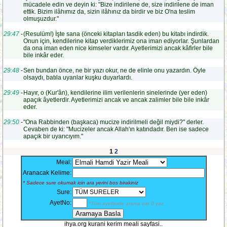
mücadele edin ve deyin ki: "Bize indirilene de, size indirilene de iman
ettik. Bizim ilâhımız da, sizin ilâhınız da birdir ve biz O'na teslim
olmuşuzdur."
29:47
-
(Resulüm!) İşte sana (önceki kitapları tasdik eden) bu kitabı indirdik.
Onun için, kendilerine kitap verdiklerimiz ona iman ediyorlar. Şunlardan
da ona iman eden nice kimseler vardır. Ayetlerimizi ancak kâfirler bile
bile inkâr eder.
29:48
-
Sen bundan önce, ne bir yazı okur, ne de elinle onu yazardın. Öyle
olsaydı, batıla uyanlar kuşku duyarlardı.
29:49
-
Hayır, o (Kur'ân), kendilerine ilim verilenlerin sinelerinde (yer eden)
apaçık âyetlerdir. Ayetlerimizi ancak ve ancak zalimler bile bile inkâr
eder.
29:50
-
"Ona Rabbinden (başkaca) mucize indirilmeli değil miydi?" derler.
Cevaben de ki: "Mucizeler ancak Allah'ın katındadır. Ben ise sadece
apaçık bir uyarıcıyım."
1
2
Meal:
Aranacak Kelime:
* Sadece sure okumak icin ara yerini bos birakiniz
Sure:
AyetNo:
*Tüm ayetlerde arama icin 0 yaz
ihya.org kurani kerim meali sayfasi..