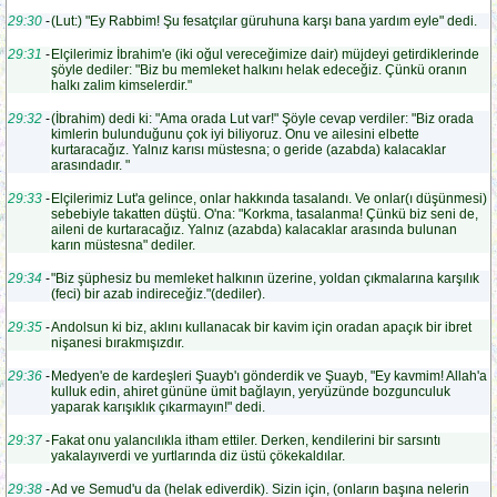
29:30
-
(Lut:) "Ey Rabbim! Şu fesatçılar güruhuna karşı bana yardım eyle" dedi.
29:31
-
Elçilerimiz İbrahim'e (iki oğul vereceğimize dair) müjdeyi getirdiklerinde
şöyle dediler: "Biz bu memleket halkını helak edeceğiz. Çünkü oranın
halkı zalim kimselerdir."
29:32
-
(İbrahim) dedi ki: "Ama orada Lut var!" Şöyle cevap verdiler: "Biz orada
kimlerin bulunduğunu çok iyi biliyoruz. Onu ve ailesini elbette
kurtaracağız. Yalnız karısı müstesna; o geride (azabda) kalacaklar
arasındadır. "
29:33
-
Elçilerimiz Lut'a gelince, onlar hakkında tasalandı. Ve onlar(ı düşünmesi)
sebebiyle takatten düştü. O'na: "Korkma, tasalanma! Çünkü biz seni de,
aileni de kurtaracağız. Yalnız (azabda) kalacaklar arasında bulunan
karın müstesna" dediler.
29:34
-
"Biz şüphesiz bu memleket halkının üzerine, yoldan çıkmalarına karşılık
(feci) bir azab indireceğiz."(dediler).
29:35
-
Andolsun ki biz, aklını kullanacak bir kavim için oradan apaçık bir ibret
nişanesi bırakmışızdır.
29:36
-
Medyen'e de kardeşleri Şuayb'ı gönderdik ve Şuayb, "Ey kavmim! Allah'a
kulluk edin, ahiret gününe ümit bağlayın, yeryüzünde bozgunculuk
yaparak karışıklık çıkarmayın!" dedi.
29:37
-
Fakat onu yalancılıkla itham ettiler. Derken, kendilerini bir sarsıntı
yakalayıverdi ve yurtlarında diz üstü çökekaldılar.
29:38
-
Ad ve Semud'u da (helak ediverdik). Sizin için, (onların başına nelerin