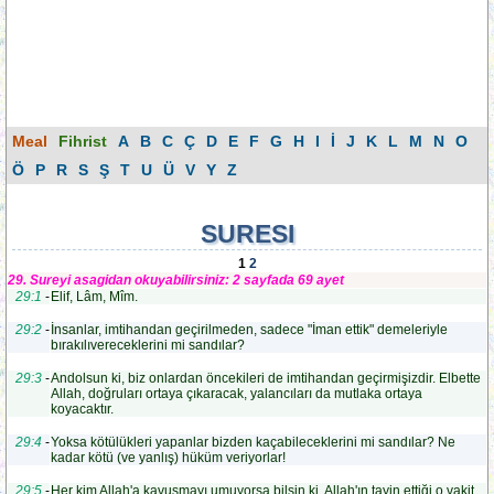
Meal
Fihrist
A
B
C
Ç
D
E
F
G
H
I
İ
J
K
L
M
N
O
Ö
P
R
S
Ş
T
U
Ü
V
Y
Z
SURESI
1
2
29. Sureyi asagidan okuyabilirsiniz: 2 sayfada 69 ayet
29:1
-
Elif, Lâm, Mîm.
29:2
-
İnsanlar, imtihandan geçirilmeden, sadece "İman ettik" demeleriyle
bırakılıvereceklerini mi sandılar?
29:3
-
Andolsun ki, biz onlardan öncekileri de imtihandan geçirmişizdir. Elbette
Allah, doğruları ortaya çıkaracak, yalancıları da mutlaka ortaya
koyacaktır.
29:4
-
Yoksa kötülükleri yapanlar bizden kaçabileceklerini mi sandılar? Ne
kadar kötü (ve yanlış) hüküm veriyorlar!
29:5
-
Her kim Allah'a kavuşmayı umuyorsa bilsin ki, Allah'ın tayin ettiği o vakit