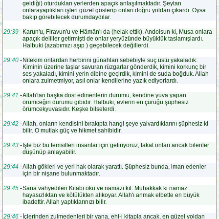
geldiği) oturdukları yerlerden apaçık anlaşılmaktadır. Şeytan
onlarayaptıkları işleri güzel gösterip onları doğru yoldan çıkardı. Oysa
bakıp görebilecek durumdaydılar.
29:39
-
Karun'u, Firavun'u ve Hâmân'ı da (helak ettik). Andolsun ki, Musa onlara
apaçık deliller getirmişti de onlar yeryüzünde büyüklük taslamışlardı.
Halbuki (azabımızı aşıp ) geçebilecek değillerdi.
29:40
-
Nitekim onlardan herbirini günahları sebebiyle suç üstü yakaladık:
Kiminin üzerine taşlar savuran rüzgarlar gönderdik, kimini korkunç bir
ses yakaladı, kimini yerin dibine geçirdik, kimini de suda boğduk. Allah
onlara zulmetmiyor, asıl onlar kendilerine yazık ediyorlardı.
29:41
-
Allah'tan başka dost edinenlerin durumu, kendine yuva yapan
örümceğin durumu gibidir. Halbuki, evlerin en çürüğü şüphesiz
örümcekyuvasıdır. Keşke bilselerdi.
29:42
-
Allah, onların kendisini bırakıpta hangi şeye yalvardıklarını şüphesiz ki
bilir. O mutlak güç ve hikmet sahibidir.
29:43
-
İşte biz bu temsilleri insanlar için getiriyoruz; fakat onları ancak bilenler
düşünüp anlayabilir.
29:44
-
Allah gökleri ve yeri hak olarak yarattı. Şüphesiz bunda, iman edenler
için bir nişane bulunmaktadır.
29:45
-
Sana vahyedilen Kitabı oku ve namazı kıl. Muhakkak ki namaz
hayasızlıktan ve kötülükten alıkoyar. Allah'ı anmak elbette en büyük
ibadettir. Allah yaptıklarınızı bilir.
29:46
-
İçlerinden zulmedenleri bir yana, ehl-i kitapla ancak, en güzel yoldan