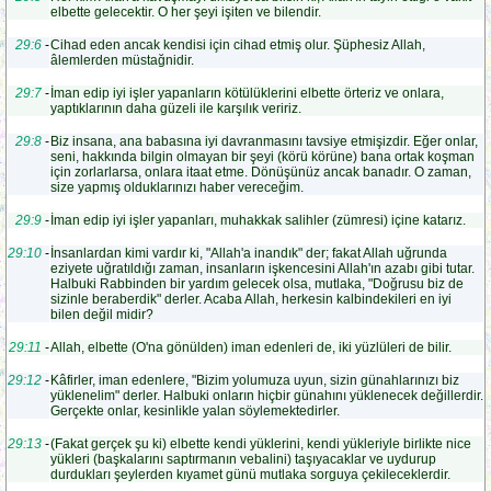
elbette gelecektir. O her şeyi işiten ve bilendir.
29:6
-
Cihad eden ancak kendisi için cihad etmiş olur. Şüphesiz Allah,
âlemlerden müstağnidir.
29:7
-
İman edip iyi işler yapanların kötülüklerini elbette örteriz ve onlara,
yaptıklarının daha güzeli ile karşılık veririz.
29:8
-
Biz insana, ana babasına iyi davranmasını tavsiye etmişizdir. Eğer onlar,
seni, hakkında bilgin olmayan bir şeyi (körü körüne) bana ortak koşman
için zorlarlarsa, onlara itaat etme. Dönüşünüz ancak banadır. O zaman,
size yapmış olduklarınızı haber vereceğim.
29:9
-
İman edip iyi işler yapanları, muhakkak salihler (zümresi) içine katarız.
29:10
-
İnsanlardan kimi vardır ki, "Allah'a inandık" der; fakat Allah uğrunda
eziyete uğratıldığı zaman, insanların işkencesini Allah'ın azabı gibi tutar.
Halbuki Rabbinden bir yardım gelecek olsa, mutlaka, "Doğrusu biz de
sizinle beraberdik" derler. Acaba Allah, herkesin kalbindekileri en iyi
bilen değil midir?
29:11
-
Allah, elbette (O'na gönülden) iman edenleri de, iki yüzlüleri de bilir.
29:12
-
Kâfirler, iman edenlere, "Bizim yolumuza uyun, sizin günahlarınızı biz
yüklenelim" derler. Halbuki onların hiçbir günahını yüklenecek değillerdir.
Gerçekte onlar, kesinlikle yalan söylemektedirler.
29:13
-
(Fakat gerçek şu ki) elbette kendi yüklerini, kendi yükleriyle birlikte nice
yükleri (başkalarını saptırmanın vebalini) taşıyacaklar ve uydurup
durdukları şeylerden kıyamet günü mutlaka sorguya çekileceklerdir.