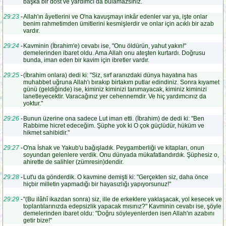
başka bir dost ve yardımcı da bulamazsınız.
29:23
-
Allah'ın âyetlerini ve O'na kavuşmayı inkâr edenler var ya, işte onlar
benim rahmetimden ümitlerini kesmişlerdir ve onlar için acıklı bir azab
vardır.
29:24
-
Kavminin (İbrahim'e) cevabı ise, "Onu öldürün, yahut yakın!"
demelerinden ibaret oldu. Ama Allah onu ateşten kurtardı. Doğrusu
bunda, iman eden bir kavim için ibretler vardır.
29:25
-
(İbrahim onlara) dedi ki: "Siz, sırf aranızdaki dünya hayatına has
muhabbet uğruna Allah'ı bırakıp birtakım putlar edindiniz. Sonra kıyamet
günü (geldiğinde) ise, kiminiz kiminizi tanımayacak, kiminiz kiminizi
lanetleyecektir. Varacağınız yer cehennemdir. Ve hiç yardımcınız da
yoktur."
29:26
-
Bunun üzerine ona sadece Lut iman etti. (İbrahim) de dedi ki: "Ben
Rabbime hicret edeceğim. Şüphe yok ki O çok güçlüdür, hüküm ve
hikmet sahibidir."
29:27
-
O'na İshak ve Yakub'u bağışladık. Peygamberliği ve kitapları, onun
soyundan gelenlere verdik. Onu dünyada mükafatlandırdık. Şüphesiz o,
ahirette de salihler (zümresin)dendir.
29:28
-
Lut'u da gönderdik. O kavmine demişti ki: "Gerçekten siz, daha önce
hiçbir milletin yapmadığı bir hayasızlığı yapıyorsunuz!"
29:29
-
"(Bu ilâhî ikazdan sonra) siz, ille de erkeklere yaklaşacak, yol kesecek ve
toplantılarınızda edepsizlik yapacak mısınız?" Kavminin cevabı ise, şöyle
demelerinden ibaret oldu: "Doğru söyleyenlerden isen Allah'ın azabını
getir bize!"