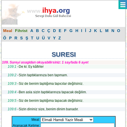
Meal
Fihrist
A
B
C
Ç
D
E
F
G
H
I
İ
J
K
L
M
N
O
Ö
P
R
S
Ş
T
U
Ü
V
Y
Z
SURESI
109. Sureyi asagidan okuyabilirsiniz: 1 sayfada 6 ayet
109:1
-
De ki: Ey kâfirler
109:2
-
Sizin taptıklarınıza ben tapmam.
109:3
-
Siz de benim taptığıma tapıcılar değilsiniz.
109:4
-
Ben asla sizin taptıklarınıza tapacak değilim.
109:5
-
Siz de benim taptığıma tapacak değilsiniz.
109:6
-
Sizin dininiz size, benim dinim banadır.
Meal:
Aranacak Kelime: