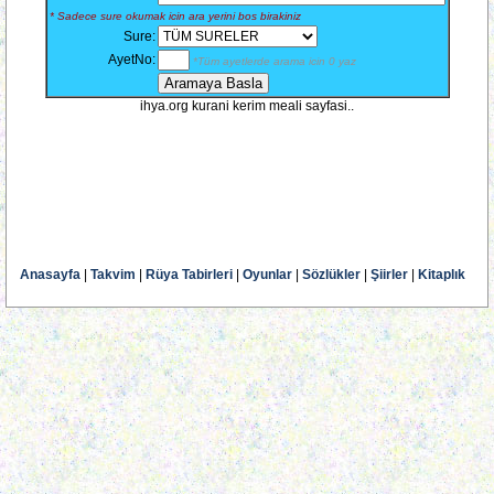
* Sadece sure okumak icin ara yerini bos birakiniz
Sure:
AyetNo:
*Tüm ayetlerde arama icin 0 yaz
ihya.org kurani kerim meali sayfasi..
Anasayfa
|
Takvim
|
Rüya Tabirleri
|
Oyunlar
|
Sözlükler
|
Şiirler
|
Kitaplık