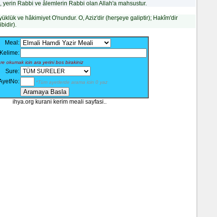
 yerin Rabbi ve âlemlerin Rabbi olan Allah'a mahsustur.
98 - B
99 - Zi
klük ve hâkimiyet O'nundur. O, Aziz'dir (herşeye galiptir); Hakîm'dir
100 - A
bidir).
101 - 
102 - 
103 - A
Meal:
104 - 
Kelime:
105 - F
106 - 
e okumak icin ara yerini bos birakiniz
107 - 
Sure:
108 - 
109 - K
AyetNo:
*Tüm ayetlerde arama icin 0 yaz
110 - 
111 - 
112 - İ
ihya.org kurani kerim meali sayfasi..
113 - 
114 - 