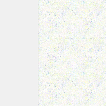
ahrim Suresi
ülk Suresi
alem Suresi
akka Suresi
earic Suresi
uh Suresi
inn Suresi
üzzemmil Suresi
üddessir Suresi
ıyamet Suresi
san Suresi
urselat Suresi
ebe Suresi
ziat Suresi
bese Suresi
kvir Suresi
fitar Suresi
taffifin Suresi
sikak Suresi
uruc Suresi
rik Suresi
a Suresi
asiye Suresi
cr Suresi
eled Suresi
ems Suresi
yl Suresi
uha Suresi
şirah Suresi
n Suresi
ak Suresi
dir Suresi