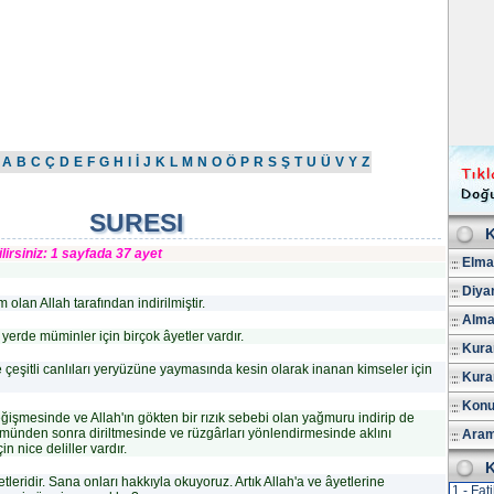
A
B
C
Ç
D
E
F
G
H
I
İ
J
K
L
M
N
O
Ö
P
R
S
Ş
T
U
Ü
V
Y
Z
SURESI
K
lirsiniz: 1 sayfada 37 ayet
Elmal
Diya
 olan Allah tarafından indirilmiştir.
Alma
erde müminler için birçok âyetler vardır.
Kuran
ve çeşitli canlıları yeryüzüne yaymasında kesin olarak inanan kimseler için
Kura
Konu
işmesinde ve Allah'ın gökten bir rızık sebebi olan yağmuru indirip de
ünden sonra diriltmesinde ve rüzgârları yönlendirmesinde aklını
Aram
in nice deliller vardır.
K
yetleridir. Sana onları hakkıyla okuyoruz. Artık Allah'a ve âyetlerine
1 - Fat