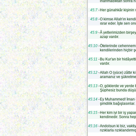
inanmadıktan sonra h
45:7
-
Her günahkâr kişinin 
45:8
-
O kimse Allah'ın kendi
ısrar eder. İşte sen o
45:9
-
Â yetlerimizden birşey 
azap vardır.
45:10
-
Ötelerinde cehennem va
kendilerinden hiçbir ş
45:11
-
Bu Kur'an bir hidâyetti
vardır.
45:12
-
Allah O (yüce) zâttır k
aramanız ve şükretmeni
45:13
-
O, göklerde ve yerde b
Şüphesiz bunda düşünen
45:14
-
Ey Muhammed! İman ed
şimdilik bağışlasınlar
45:15
-
Her kim iyi bir iş yap
kendinedir. Sonra he
45:16
-
Andolsun ki biz, vakti
rızıklarla rızıklandırm