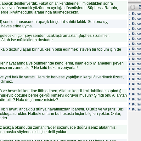
paçık deliller verdik. Fakat onlar, kendilerine ilim geldikten sonra
34 - S
B
ezlik ve düşmanlık yüzünden ayrılığa düşmüşlerdi. Şüphesiz Rabbin,
35 - Fa
eylerde, kıyâmet günü aralarında hükmedecektir.
36 - Ya
Kura
37 - Sa
Kuran
38 - S
eni din hususunda apaçık bir şeriat sahibi kıldık. Sen ona uy,
Kuran
39 - Z
e heveslerine uyma.
Kuran
40 - M
Kura
41 - Fu
 gelecek hiçbir şeyi senden uzaklaştıramazlar. Şüphesiz zâlimler,
42 - S
Kura
r. Allah ise müttakilerin dostudur.
43 - Zu
Kura
44 - D
Kura
 kalb gözünü açan bir nur, kesin bilgi edinmek isteyen bir toplum için de
45 - C
Kura
46 - Ah
Kura
47 - 
ler, hayatlarında ve ölümlerinde kendilerini, iman edip iyi ameller işleyen
Kura
48 - Fe
ımızı mı zannettiler? Ne kötü hüküm veriyorlar!
Kura
49 - H
50 - Ka
Kura
ve yeri hak ile yarattı. Hem de herkese yaptığının karşılığı verilmek üzere,
51 - Za
Kura
edilmez.
52 - Tu
Kuran
53 - N
Kuran
e hevesini kendine ilâh edinen, Allah'ın kendi ilmi dahilinde saptırdığı,
54 - K
Kuran
ühürleyip gözüne perde çektiği kimseyi görüyor musun? Şimdi onu Allah'tan
55 - R
Kuran
direbilir? Hala düşünmez misiniz?
56 - Va
Kuran
57 - H
ki: "Hayat, ancak bu dünya hayatımızdan ibarettir. Ölürüz ve yaşarız. Bizi
58 - M
Kura
uğa sürükler. Halbuki onların bu hususta hiçbir bilgileri yoktur. Onlar,
59 - H
rler.
60 - M
61 - Sa
62 - C
iz açıkça okunduğu zaman; "Eğer sözünüzde doğru iseniz atalarımızı
63 - M
kten başka söylenecek hiçbir delil yoktur.
64 - T
65 - Ta