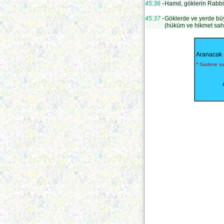
45:36
-
Hamd, göklerin Rabbi,
45:37
-
Göklerde ve yerde büyü
(hüküm ve hikmet sahi
Aranacak 
* Sadece sur