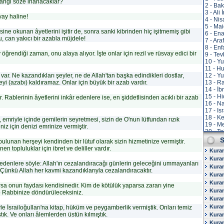
angi söze inanacaklar?
2 - Ba
3 - Ali
vay haline!
4 - Nis
5 - Ma
sine okunan âyetlerini işitir de, sonra sanki kibrinden hiç işitmemiş gibi
6 - En
nu, can yakıcı bir azabla müjdele!
7 - Ara
8 - Enf
öğrendiği zaman, onu alaya alıyor. İşte onlar için rezil ve rüsvay edici bir
9 - Te
10 - Y
11 - H
r. Ne kazandıkları şeyler, ne de Allah'tan başka edindikleri dostlar,
12 - Yu
eyi (azabı) kaldıramaz. Onlar için büyük bir azab vardır.
13 - R
14 - İb
15 - Hi
r. Rablerinin âyetlerini inkâr edenlere ise, en şiddetlisinden acıklı bir azab
16 - N
17 - Is
18 - K
i, emriyle içinde gemilerin seyretmesi, sizin de O'nun lütfundan rızık
19 - M
z için denizi emrinize vermiştir.
20 - T
21 - E
S
ulunan herşeyi kendinden bir lütuf olarak sizin hizmetinize vermiştir.
22 - H
 topluluklar için ibret ve deliller vardır.
Kura
23 - M
Kuran
24 - N
enlere söyle: Allah'ın cezalandıracağı günlerin geleceğini ummayanları
25 - F
Kuran
. Çünkü Allah her kavmi kazandıklarıyla cezalandıracaktır.
26 - S
Kuran
27 - N
Kura
arsa onun faydası kendisinedir. Kim de kötülük yaparsa zararı yine
28 - K
Kuran
p Rabbinize döndürüleceksiniz.
29 - A
Kura
30 - R
Kuran
yle İsrailoğulları'na kitap, hüküm ve peygamberlik vermiştik. Onları temiz
31 - L
ıştık. Ve onları âlemlerden üstün kılmıştık.
Kuran
32 - S
33 - A
Kura