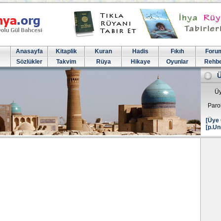
Anasayfa
Kitaplik
Kuran
Hadis
Fıkıh
Foru
Sözlükler
Takvim
Rüya
Hikaye
Oyunlar
Rehb
Üy
Paro
[Üye 
[p.Un