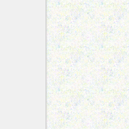
eyyine Suresi
lzal Suresi
diyat Suresi
Karia Suresi
Tekasür Suresi
sr Suresi
Hümeze Suresi
il Suresi
Kureyş Suresi
Maun Suresi
Kevser Suresi
afirun Suresi
Nasr Suresi
Leheb Suresi
hlas Suresi
Felak Suresi
Nas Suresi