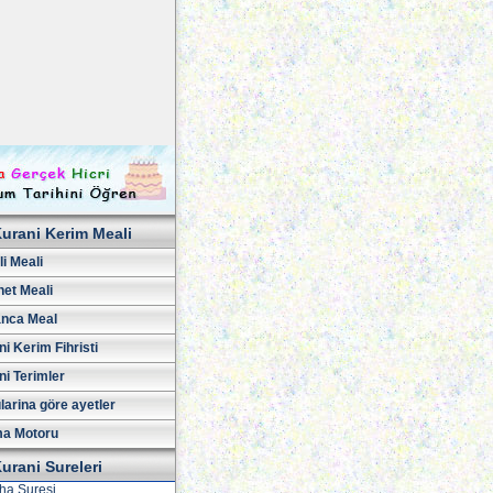
urani Kerim Meali
i Meali
net Meali
nca Meal
i Kerim Fihristi
ni Terimler
larina göre ayetler
a Motoru
urani Sureleri
iha Suresi