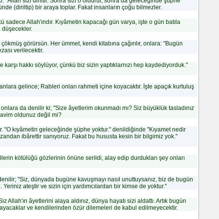
"Allah sizi diriltir. Sonra sizi o öldürür, sonra da geleceğinde şüphe
66 - T
e (diriltip) bir araya toplar. Fakat insanların çoğu bilmezler.
67 - M
68 - K
ü sadece Allah'ındır. Kıyâmetin kapacağı gün varya, işte o gün batıla
69 - H
 düşecekler.
70 - M
71 - N
 çökmüş görürsün. Her ümmet, kendi kitabına çağırılır, onlara: "Bugün
72 - C
zası verilecektir.
73 - M
74 - M
ze karşı hakkı söylüyor, çünkü biz sizin yaptıklarnızı hep kaydediyorduk."
75 - K
76 - İn
77 - M
anlara gelince; Rableri onları rahmeti içine koyacaktır. İşte apaçık kurtuluş
78 - N
79 - Na
80 - A
 onlara da denilir ki; "Size âyetlerim okunmadı mı? Siz büyüklük tasladınız
81 - Te
kavim oldunuz değil mi?
82 - İn
83 - Mu
84 - İn
ir. "O kıyâmetin geleceğinde şüphe yoktur." denildiğinde "Kıyamet nedir
85 - B
r zandan ibârettir sanıyoruz. Fakat bu hususta kesin bir bilgimiz yok."
86 - Ta
87 - Al
88 - G
lerin kötülüğü gözlerinin önüne serildi, alay edip durdukları şey onları
89 - Fe
90 - B
91 - Ş
 denilir; "Siz, dünyada bugüne kavuşmayı nasıl unuttuysanız, biz de bugün
92 - Le
 Yeriniz ateştir ve sizin için yardımcılardan bir kimse de yoktur."
93 - D
94 - İn
 Allah'ın âyetlerini alaya aldınız, dünya hayatı sizi aldattı. Artık bugün
95 - Ti
mayacaklar ve kendilerinden özür dilemeleri de kabul edilmeyecektir.
96 - Al
97 - Ka