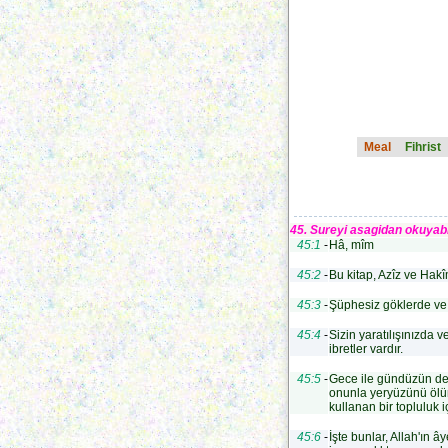
Meal
Fihrist
45. Sureyi asagidan okuyabi
45:1
-
Hâ, mîm
45:2
-
Bu kitap, Azîz ve Hakîm
45:3
-
Şüphesiz göklerde ve y
45:4
-
Sizin yaratılışınızda 
ibretler vardır.
45:5
-
Gece ile gündüzün değ
onunla yeryüzünü ölüm
kullanan bir topluluk iç
45:6
-
İşte bunlar, Allah'ın â