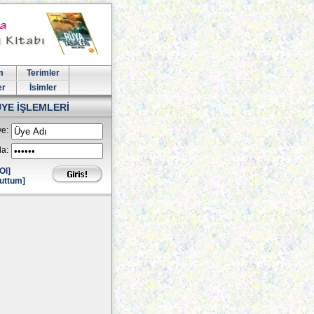
m
Terimler
er
İsimler
ÜYE İŞLEMLERİ
e:
la:
Ol]
uttum]