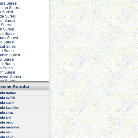
kara Suresi
 İmran Suresi
a Suresi
ide Suresi
am Suresi
f Suresi
al Suresi
vbe Suresi
unus Suresi
ud Suresi
suf Suresi
ad Suresi
rahim Suresi
cr Suresi
ahl Suresi
ra Suresi
ehf Suresi
eryem Suresi
aha Suresi
nbiya Suresi
ecme Konular
acc Suresi
nda namaz
uminun Suresi
da evlilik
ur Suresi
urkan Suresi
da sabır
uara Suresi
da kadınlar
eml Suresi
nda zina
asas Suresi
da içki
nkebut Suresi
nda oruç
um Suresi
da melekler
okman Suresi
da akıl
ecde Suresi
hzab Suresi
nda sevgi