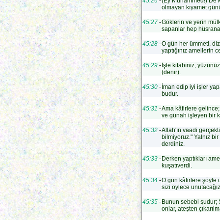
45:26
-
(Ey Muhammed!) De ki: 
olmayan kıyamet gününd
45:27
-
Göklerin ve yerin mülk
sapanlar hep hüsrana
45:28
-
O gün her ümmeti, diz
yaptığınız amellerin ce
45:29
-
İşte kitabınız, yüzünü
(denir).
45:30
-
İman edip iyi işler yap
budur.
45:31
-
Ama kâfirlere gelince;
ve günah işleyen bir 
45:32
-
Allah'ın vaadi gerçekt
bilmiyoruz." Yalnız bi
derdiniz.
45:33
-
Derken yaptıkları amel
kuşatıverdi.
45:34
-
O gün kâfirlere şöyle
sizi öylece unutacağız.
45:35
-
Bunun sebebi şudur; Siz
onlar, ateşten çıkarıl