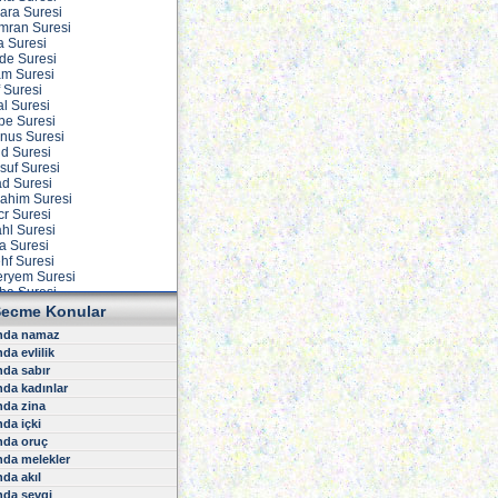
kara Suresi
 İmran Suresi
a Suresi
ide Suresi
am Suresi
f Suresi
al Suresi
vbe Suresi
unus Suresi
ud Suresi
suf Suresi
ad Suresi
rahim Suresi
cr Suresi
ahl Suresi
ra Suresi
ehf Suresi
eryem Suresi
aha Suresi
nbiya Suresi
ecme Konular
acc Suresi
nda namaz
uminun Suresi
da evlilik
ur Suresi
urkan Suresi
da sabır
uara Suresi
da kadınlar
eml Suresi
nda zina
asas Suresi
da içki
nkebut Suresi
nda oruç
um Suresi
da melekler
okman Suresi
da akıl
ecde Suresi
hzab Suresi
nda sevgi