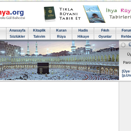
Anasayfa
Kitaplik
Kuran
Hadis
Fıkıh
Foru
Sözlükler
Takvim
Rüya
Hikaye
Oyunlar
Rehb
Üy
Paro
[Üye 
[p.Un