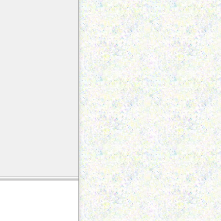
ahrim Suresi
ülk Suresi
alem Suresi
akka Suresi
earic Suresi
uh Suresi
inn Suresi
üzzemmil Suresi
üddessir Suresi
ıyamet Suresi
san Suresi
urselat Suresi
ebe Suresi
ziat Suresi
bese Suresi
kvir Suresi
fitar Suresi
taffifin Suresi
sikak Suresi
uruc Suresi
rik Suresi
a Suresi
asiye Suresi
cr Suresi
eled Suresi
ems Suresi
yl Suresi
uha Suresi
şirah Suresi
n Suresi
ak Suresi
dir Suresi