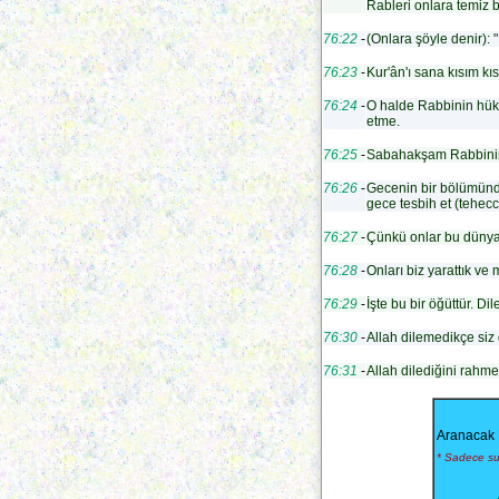
Rableri onlara temiz bi
76:22
-
(Onlara şöyle denir): "
76:23
-
Kur'ân'ı sana kısım kıs
76:24
-
O halde Rabbinin hükü
etme.
76:25
-
Sabahakşam Rabbinin
76:26
-
Gecenin bir bölümünde
gece tesbih et (tehecc
76:27
-
Çünkü onlar bu dünyayı
76:28
-
Onları biz yarattık ve m
76:29
-
İşte bu bir öğüttür. D
76:30
-
Allah dilemedikçe siz 
76:31
-
Allah dilediğini rahmet
Aranacak 
* Sadece sur