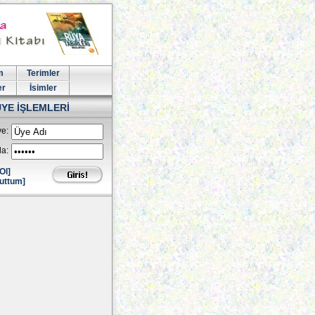
m
Terimler
er
İsimler
ÜYE İŞLEMLERİ
e:
la:
Ol]
uttum]