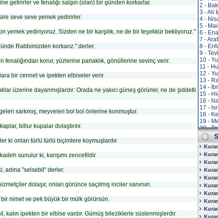
ine getirirler ve fenalığı salgın (olan) bir günden korkarlar.
2 - Ba
3 - Ali
ire seve seve yemek yedirirler.
4 - Nis
5 - Ma
 için yemek yediriyoruz. Sizden ne bir karşılık, ne de bir teşekkür bekliyoruz."
6 - En
7 - Ara
r günde Rabbimizden korkarız." derler.
8 - Enf
9 - Te
10 - Y
n fenalığından korur, yüzlerine parlaklık, gönüllerine sevinç verir.
11 - H
12 - Yu
lara bir cennet ve ipekten elbiseler verir.
13 - R
14 - İb
klar üzerine dayanmışlardır: Orada ne yakıcı güneş görürler, ne de şiddetli
15 - Hi
16 - N
17 - Is
geleri sarkmış, meyveleri bol bol önlerine konmuştur.
18 - K
19 - M
lar, billur kupalar dolaştırılır.
20 - T
21 - E
S
 ki onları türlü türlü biçimlere koymuşlardır.
22 - H
Kura
23 - M
Kuran
kadeh sunulur ki, karışımı zencefildir.
24 - N
25 - F
Kuran
26 - S
i, adına "selsebil" derler.
Kuran
27 - N
Kura
28 - K
izmetçiler dolaşır, onları görünce saçılmış inciler sanırsın.
Kuran
29 - A
Kura
30 - R
ir nimet ve pek büyük bir mülk görürsün.
Kuran
31 - L
Kuran
32 - S
il, kalın ipekten bir elbise vardır. Gümüş bileziklerle süslenmişlerdir.
33 - A
Kura