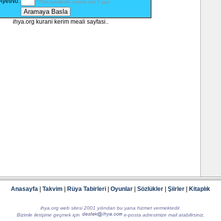
AyetNo:
*Tüm ayetlerde arama icin 0 yaz
66 - T
67 - M
68 - K
ihya.org kurani kerim meali sayfasi..
69 - H
70 - M
71 - N
72 - C
73 - M
74 - M
75 - K
76 - İn
77 - M
78 - N
79 - Na
80 - A
81 - Te
82 - İn
83 - Mu
84 - İn
85 - B
86 - Ta
87 - Al
88 - G
89 - Fe
90 - B
91 - Ş
92 - Le
Anasayfa
|
Takvim
|
Rüya Tabirleri
|
Oyunlar
|
Sözlükler
|
Şiirler
|
Kitaplık
93 - D
94 - İn
95 - Ti
ihya.org web sitesi 2001 yılından bu yana hizmet vermektedir.
96 - Al
Bizimle iletişime geçmek için
e-posta adresimize mail atabilirsiniz.
97 - Ka