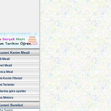
urani Kerim Meali
i Meali
net Meali
nca Meal
i Kerim Fihristi
ni Terimler
larina göre ayetler
a Motoru
urani Sureleri
iha Suresi