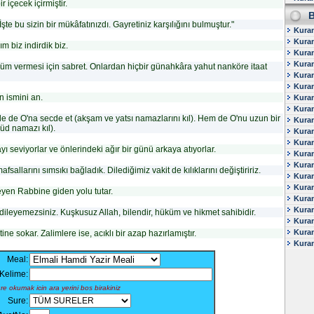
r içecek içirmiştir.
34 - S
B
35 - Fa
İşte bu sizin bir mükâfatınızdı. Gayretiniz karşılığını bulmuştur."
36 - Ya
Kura
37 - Sa
Kuran
ım biz indirdik biz.
38 - S
Kuran
39 - Z
Kuran
m vermesi için sabret. Onlardan hiçbir günahkâra yahut nanköre itaat
40 - M
Kura
41 - Fu
42 - S
Kura
43 - Zu
 ismini an.
Kura
44 - D
Kura
45 - C
 de O'na secde et (akşam ve yatsı namazlarını kıl). Hem de O'nu uzun bir
Kura
46 - Ah
üd namazı kıl).
Kura
47 - 
Kura
48 - Fe
 seviyorlar ve önlerindeki ağır bir günü arkaya atıyorlar.
Kuran
49 - H
50 - Ka
Kuran
afsallarını sımsıkı bağladık. Dilediğimiz vakit de kılıklarını değiştiririz.
51 - Za
Kuran
52 - Tu
Kuran
ileyen Rabbine giden yolu tutar.
53 - N
Kura
54 - K
Kura
dileyemezsiniz. Kuşkusuz Allah, bilendir, hüküm ve hikmet sahibidir.
55 - R
Kura
56 - Va
Kuran
ine sokar. Zalimlere ise, acıklı bir azap hazırlamıştır.
57 - H
58 - M
Kuran
59 - H
Meal:
60 - M
61 - Sa
Kelime:
62 - C
e okumak icin ara yerini bos birakiniz
63 - M
Sure:
64 - T
65 - Ta