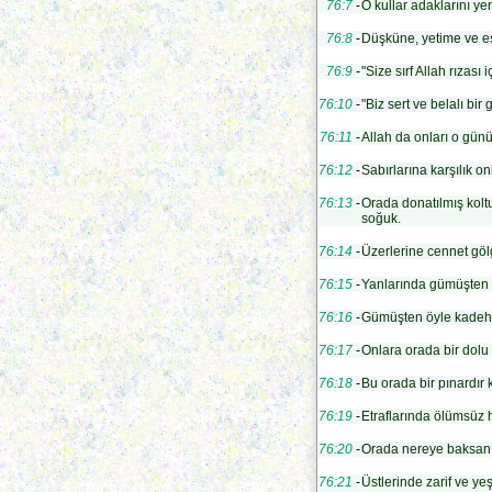
76:7
-
O kullar adaklarını yer
76:8
-
Düşküne, yetime ve es
76:9
-
"Size sırf Allah rızası
76:10
-
"Biz sert ve belalı bi
76:11
-
Allah da onları o günü
76:12
-
Sabırlarına karşılık on
76:13
-
Orada donatılmış koltu
soğuk.
76:14
-
Üzerlerine cennet göl
76:15
-
Yanlarında gümüşten kap
76:16
-
Gümüşten öyle kadehler
76:17
-
Onlara orada bir dolu 
76:18
-
Bu orada bir pınardır k
76:19
-
Etraflarında ölümsüz h
76:20
-
Orada nereye baksan b
76:21
-
Üstlerinde zarif ve yeş