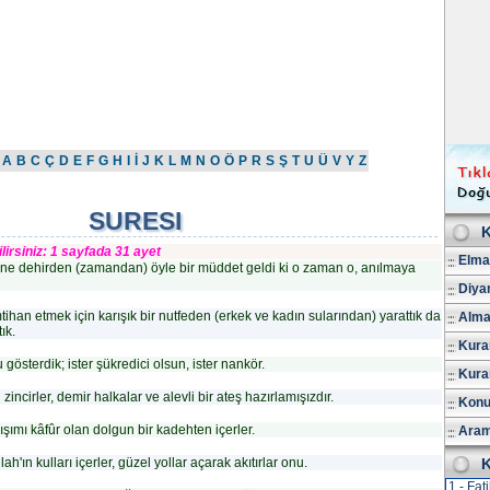
A
B
C
Ç
D
E
F
G
H
I
İ
J
K
L
M
N
O
Ö
P
R
S
Ş
T
U
Ü
V
Y
Z
SURESI
K
lirsiniz: 1 sayfada 31 ayet
Elmal
ine dehirden (zamandan) öyle bir müddet geldi ki o zaman o, anılmaya
Diya
tihan etmek için karışık bir nutfeden (erkek ve kadın sularından) yarattık da
Alma
ık.
Kuran
gösterdik; ister şükredici olsun, ister nankör.
Kura
 zincirler, demir halkalar ve alevli bir ateş hazırlamışızdır.
Konu
ışımı kâfûr olan dolgun bir kadehten içerler.
Aram
ah'ın kulları içerler, güzel yollar açarak akıtırlar onu.
K
1 - Fat