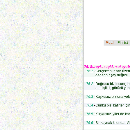
Meal
Fihrist
76. Sureyi asagidan okuyabi
76:1
-
Gerçekten insan üzer
değer bir şey değildi.
76:2
-
Doğrusu biz insanı, im
onu işitici, görücü yapt
76:3
-
Kuşkusuz biz ona yolu 
76:4
-
Çünkü biz, kâfirler için
76:5
-
Kuşkusuz iyiler de kar
76:6
-
Bir kaynak ki ondan All